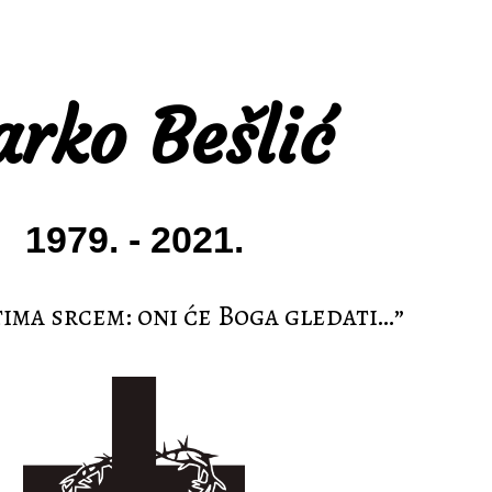
rko Bešlić​
1979. - 2021.
tima srcem: oni će Boga gledati…”