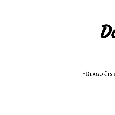
Da
“Blago čis