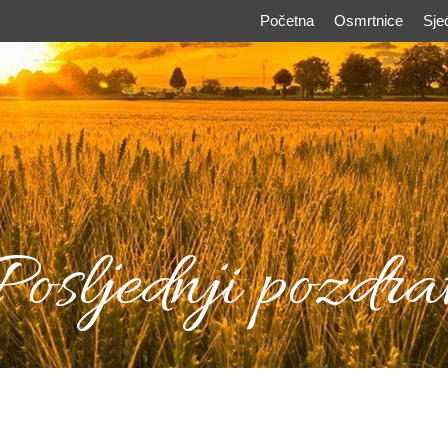
Početna
Osmrtnice
Sje
Posljednji pozdra