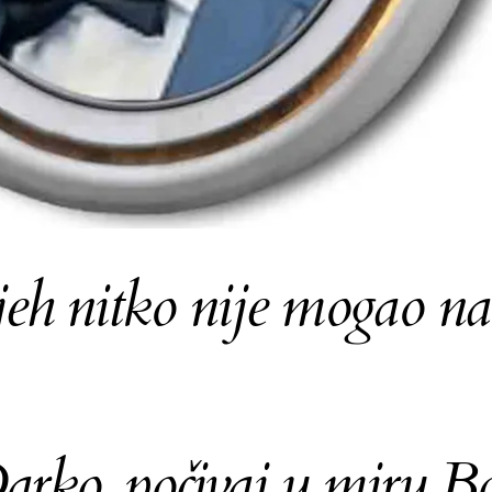
jeh nitko nije mogao 
arko, počivaj u miru B