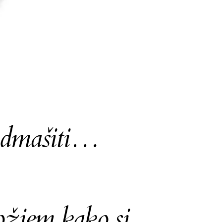
nadmašiti…
ožjem kako si