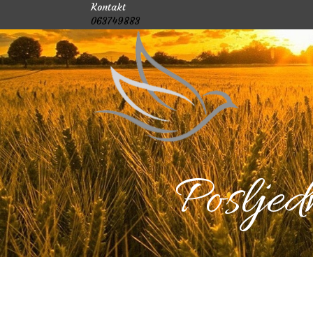
Kontakt
063749883
Posljed