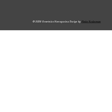
© 2026 Osmrtnice Hercegovina Design by
Vinko Kodzoman