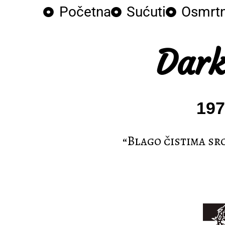
Početna
Sućuti
Osmrtn
Dark
197
“Blago čistima sr