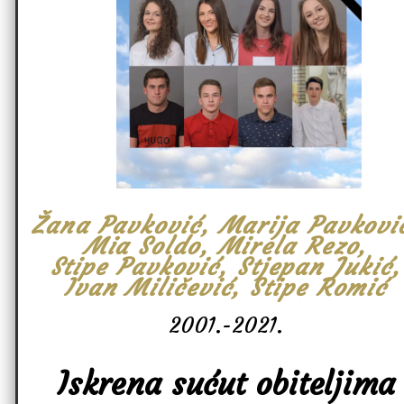
Žana Pavković, Marija Pavkovi
Mia Soldo, Mirela Rezo,
Stipe Pavković, Stjepan Jukić,
Ivan Miličević, Stipe Romić
2001.-2021.
Iskrena sućut obiteljima