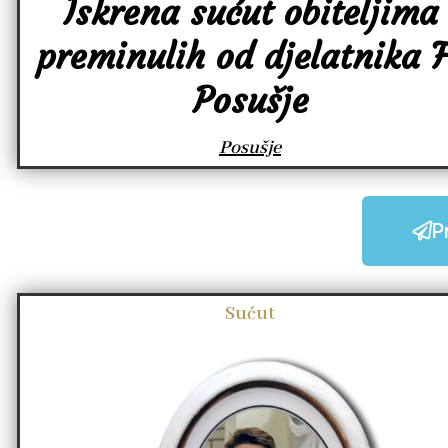
Iskrena sućut obiteljima
preminulih od djelatnika F
Posušje
Posušje
P
Sućut