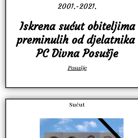
2001.-2021.
Iskrena sućut obiteljima
preminulih od djelatnika
PC Divna Posušje
Posušje
Sućut