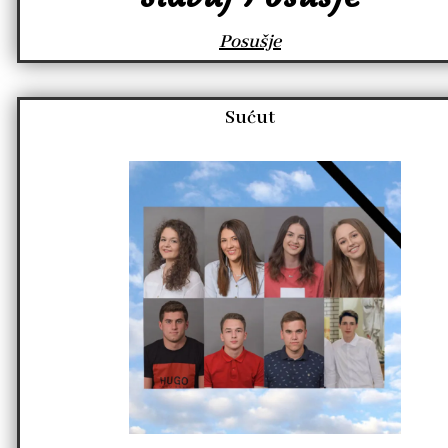
Posušje
Sućut