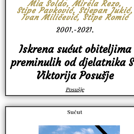
Mia Soldo, Mirela Rezo,
Stipe Pavković, Stjepan Jukić,
Ivan Miličević, Stipe Romić
2001.-2021.
Iskrena sućut obiteljima
preminulih od djelatnika 
Viktorija Posušje
Posušje
Sućut