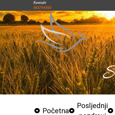
Kontakt
063749883
S
Posljednji
Početna