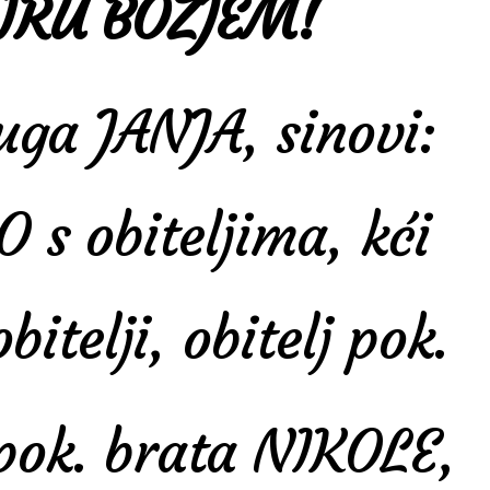
IRU BOŽJEM!
uga JANJA, sinovi:
s obiteljima, kći
itelji, obitelj pok.
j pok. brata NIKOLE,