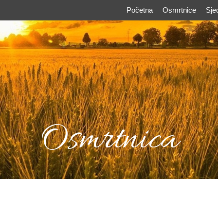
Početna
Osmrtnice
Sje
Osmrtnica