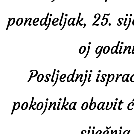
ponedjeljak, 25. si
oj godin
Posljednji ispr
pokojnika obavit ć
siječnja