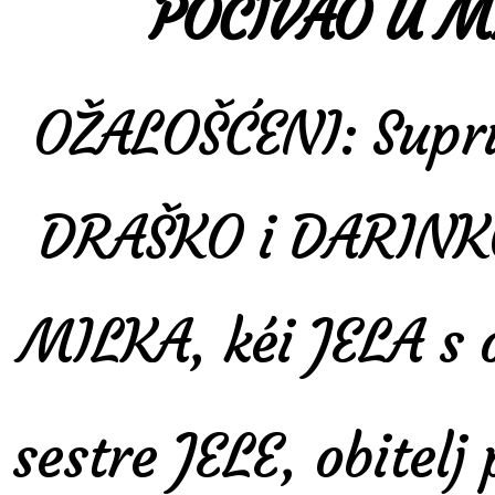
POČIVAO U M
OŽALOŠĆENI
:
Supr
DRAŠKO i DARINKO 
MILKA, kéi JELA s ob
sestre JELE, obitel