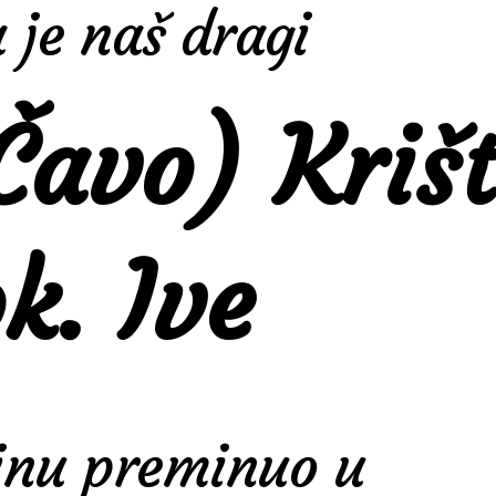
a je naš dragi
Čavo) Kriš
k. Ive
inu preminuo u