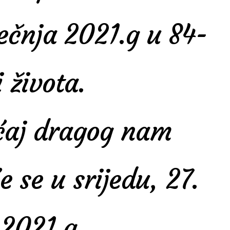
ječnja 2021.g u 84-
i života.
aćaj dragog nam
e se u srijedu, 27.
 2021 g.