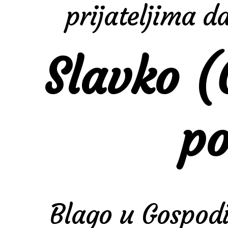
prijateljima d
Slavko (
po
Blago u Gospod