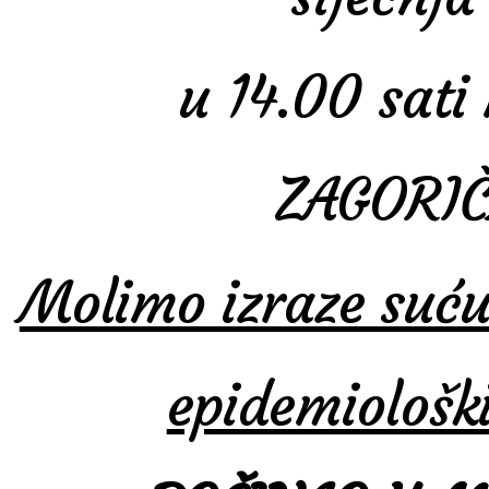
u 14.00 sati
ZAGORI
Molimo izraze suću
epidemiološ