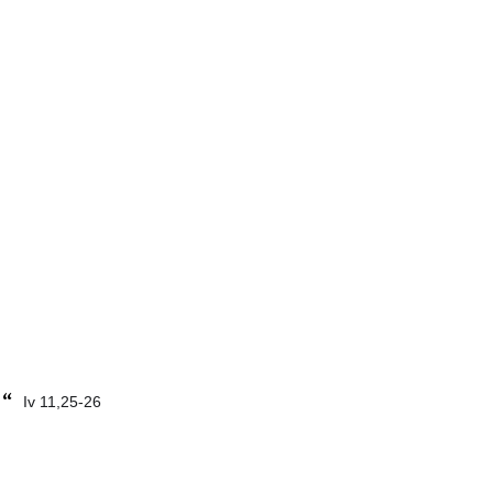
.“
Iv 11,25-26