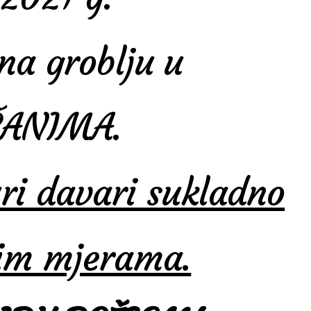
 na groblju u
ČANIMA.
ri davari sukladno
kim mjerama.