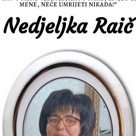
mene, neće umrijeti nikada!”
Nedjeljka Raič