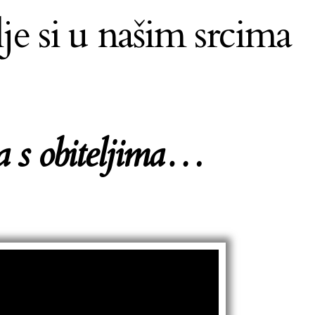
lje si u našim srcima
ra s obiteljima…