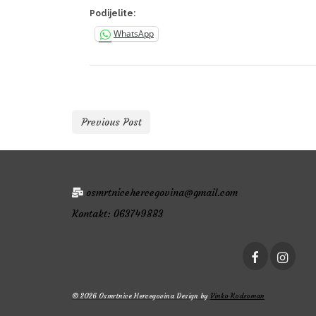
Podijelite:
WhatsApp
Previous Post
osmrtnicehercegovina@gmail.com
Kontakt: 063749883
© 2026 Osmrtnice Hercegovina Design by
Vinko Kodzoman