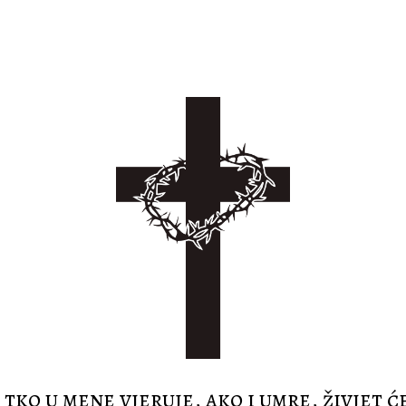
 tko u mene vjeruje, ako i umre, živjet će.