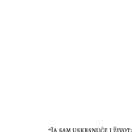
“Ja sam uskrsnuće i život: