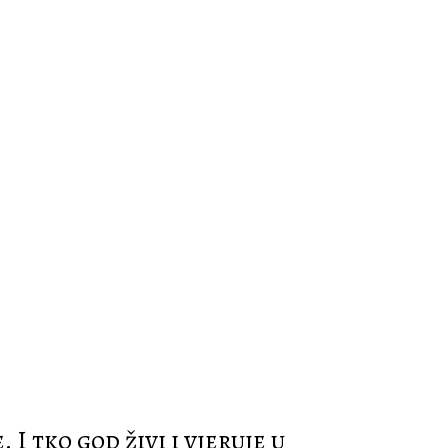
 I tko god živi i vjeruje u