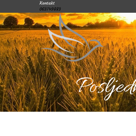
Kontakt
063749883
Posljed