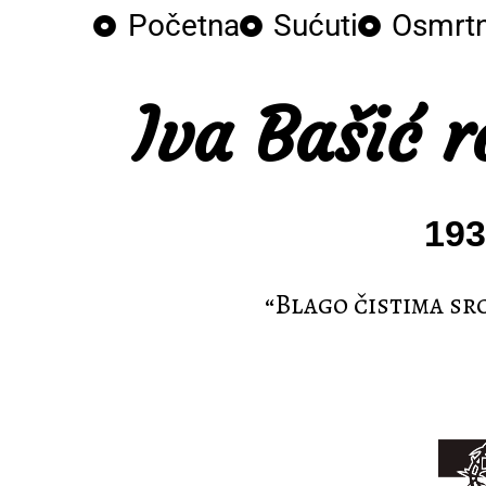
Početna
Sućuti
Osmrtn
Iva Bašić r
193
“Blago čistima sr