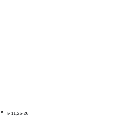
.“
Iv 11,25-26