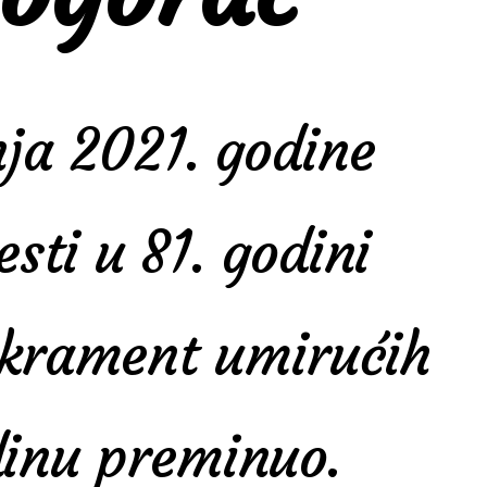
nja 2021. godine
sti u 81. godini
Sakrament umirućih
dinu preminuo.