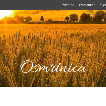
Početna
Osmrtnice
Sje
Osmrtnica