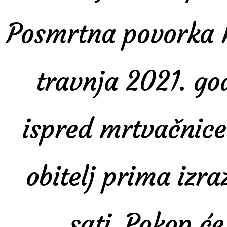
Posmrtna povorka k
travnja 2021. go
ispred mrtvačnice 
obitelj prima izra
sati. Pokop će