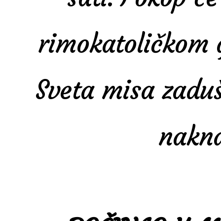
rimokatoličkom 
Sveta misa zaduš
nakn