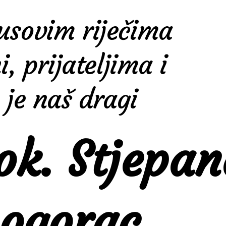
susovim riječima
, prijateljima i
je naš dragi
ok. Stjepa
ogorac