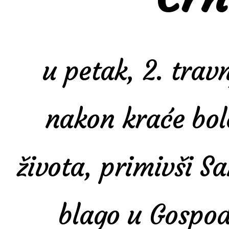
u petak, 2. trav
nakon kraće bole
života, primivši 
blago u Gospo