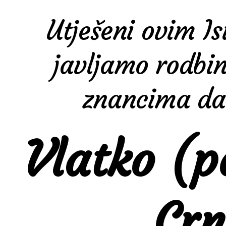
Utješeni ovim I
javljamo rodbini
znancima da 
Vlatko (p
Crn